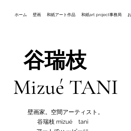
ホーム
壁画
和紙アート作品
和紙art project事務局
谷瑞枝
Mizué TANI
壁画家。空間アーティスト。
谷瑞枝 mizué tani